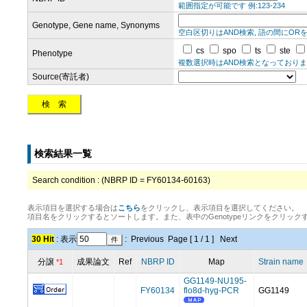
範囲指定が可能です 例:123-234
Genotype, Gene name, Synonyms
空白区切りはAND検索, 語の間にOR
cs
spo
ts
ste
Phenotype
複数選択時はAND検索となっております。(
Source(寄託者)
検索結果一覧
Search condition : (NBRP ID = FY60134-60163)
表示項目を選択する場合は
こちら
をクリックし、表示項目を選択してください。
項目名をクリックするとソートします。また、表中のGenotypeリンクをクリッ
30 Hit
: 表示
:
Previous
Page [ 1 / 1 ]
Next
分譲
成果論文
Ref
NBRP ID
Map
Strain name
*1
GG1149-NU195-
FY60134
flo8d-hyg-PCR
GG1149