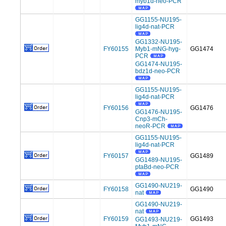
myb1d-neo-PCR
GG1155-NU195-
lig4d-nat-PCR
GG1332-NU195-
FY60155
Myb1-mNG-hyg-
GG1474
PCR
GG1474-NU195-
bdz1d-neo-PCR
GG1155-NU195-
lig4d-nat-PCR
FY60156
GG1476
GG1476-NU195-
Cnp3-mCh-
neoR-PCR
GG1155-NU195-
lig4d-nat-PCR
FY60157
GG1489
GG1489-NU195-
ptaBd-neo-PCR
GG1490-NU219-
FY60158
GG1490
nat
GG1490-NU219-
nat
FY60159
GG1493
GG1493-NU219-