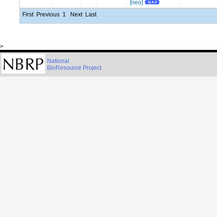
[neo]
First
Previous
1
Next
Last
>
National
BioResource Project