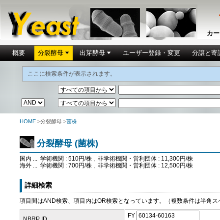
カー
概要
分裂酵母
出芽酵母
ユーザー登録・変更
分譲と寄
ここに検索条件が表示されます。
HOME
>分裂酵母 >
菌株
分裂酵母 (菌株)
国内 ... 学術機関 : 510円/株 , 非学術機関・営利団体 : 11,300円/株
海外 ... 学術機関 : 700円/株 , 非学術機関・営利団体 : 12,500円/株
詳細検索
項目間はAND検索、項目内はOR検索となっています。（複数条件は半角ス
FY
NBRP ID