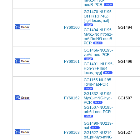
Myb1-mNG-
neoR-PCR
GG1470-NU195-
OsTIR1(F74G)
[lig4 locus, nat]
FY60160
GG1494
GG1494-NU195-
Myb1-NoIntron2-
mAIDmNG-neoR-
PCR
GG1466-NU195-
veAd-neo-PCR
FY60161
GG1496
GG1491_NU195-
Hph-YFP [lig4
locus, hyg]
GG1155-NU195-
lig4d-nat-PCR
GG1332-NU195-
FY60162
Myb1-mNG-hyg-
GG1507
PCR
GG1507-NU195-
orb6d-neo-PCR
GG1490-NU219-
nat
FY60163
GG1527
GG1527-NU219-
tef1pr-Myb-mNG