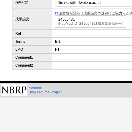
(寄託者)
[fishikaw@lif.kyoto-u.ac.jp]
論文情報登録（成果論文の登録にご協力くだ
成果論文
24506481
[
PubMed ID=24506481
][
成果論文情報へ
]
Ref
Terms
B-1
LMO
P1
Comment1
Comment2
National
BioResource Project