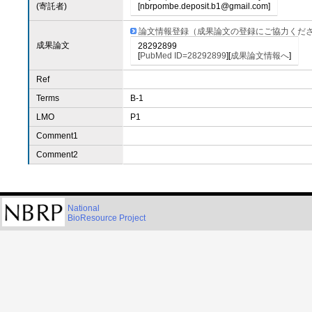
(寄託者)
[nbrpombe.deposit.b1@gmail.com]
論文情報登録（成果論文の登録にご協力くだ
成果論文
28292899
[
PubMed ID=28292899
][
成果論文情報へ
]
Ref
Terms
B-1
LMO
P1
Comment1
Comment2
National
BioResource Project