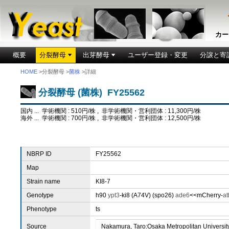
カー
概要
分裂酵母
出芽酵母
ユーザー登録・変更
分譲と寄
HOME
>分裂酵母 >
菌株
>詳細
分裂酵母 (菌株) FY25562
国内 ... 学術機関 : 510円/株 , 非学術機関・営利団体 : 11,300円/株
海外 ... 学術機関 : 700円/株 , 非学術機関・営利団体 : 12,500円/株
NBRP ID
FY25562
Map
Strain name
KI8-7
Genotype
h90
ypt3
-ki8 (A74V) (spo26)
ade6
<<mCherry-
at
Phenotype
ts
Source
Nakamura, Taro:Osaka Metropolitan Universit