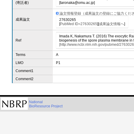
(寄託者)
[taronaka@omu.ac.jp]
論文情報登録（成果論文の登録にご協力くだ
成果論文
27630265
[
PubMed ID=27630265
][
成果論文情報へ
]
Imada K, Nakamura T. (2016) The exocytic Rabs
Ref
biogenesis of the spore plasma membrane in fi
[http://www.ncbi.nlm.nih.gov/pubmed/2763026
Terms
A
LMO
P1
Comment1
Comment2
National
BioResource Project