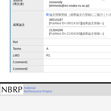
Source
University
(寄託者)
[shimoda@sci.osaka-cu.ac.jp]
論文情報登録（成果論文の登録にご協力くだ
38514187
[
PubMed ID=38514187
][
成果論文情報へ
]
成果論文
21304269
[
PubMed ID=21304269
][
成果論文情報へ
]
Ref
Terms
A
LMO
P1
Comment1
Comment2
National
BioResource Project