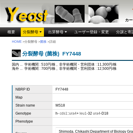
カー
概要
分裂酵母
出芽酵母
ユーザー登録・変更
分譲と寄
HOME
>分裂酵母 >
菌株
>詳細
分裂酵母 (菌株) FY7448
国内 ... 学術機関 : 510円/株 , 非学術機関・営利団体 : 11,300円/株
海外 ... 学術機関 : 700円/株 , 非学術機関・営利団体 : 12,500円/株
NBRP ID
FY7448
Map
Strain name
MS18
Genotype
h-
cds1
::
ura4
+
leu1
-32
ura4
-D18
Phenotype
Shimoda, Chikashi:Department of Biology Gra