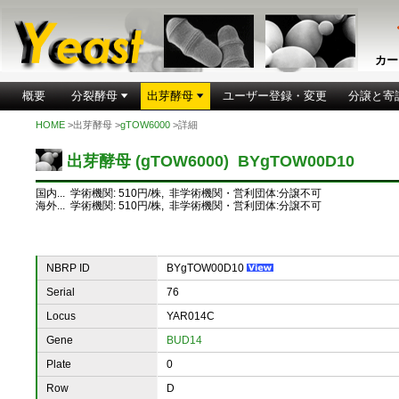
カー
概要
分裂酵母
出芽酵母
ユーザー登録・変更
分譲と寄
HOME
>出芽酵母 >
gTOW6000
>詳細
出芽酵母 (gTOW6000) BYgTOW00D10
国内... 学術機関: 510円/株, 非学術機関・営利団体:分譲不可
海外... 学術機関: 510円/株, 非学術機関・営利団体:分譲不可
NBRP ID
BYgTOW00D10
Serial
76
Locus
YAR014C
Gene
BUD14
Plate
0
Row
D