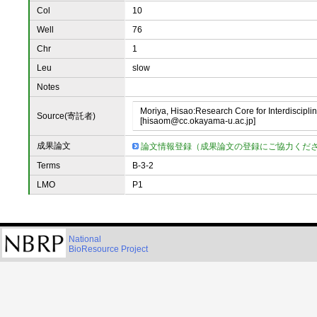
Col
10
Well
76
Chr
1
Leu
slow
Notes
Moriya, Hisao:Research Core for Interdiscipl
Source(寄託者)
[hisaom@cc.okayama-u.ac.jp]
成果論文
論文情報登録（成果論文の登録にご協力くだ
Terms
B-3-2
LMO
P1
National
BioResource Project