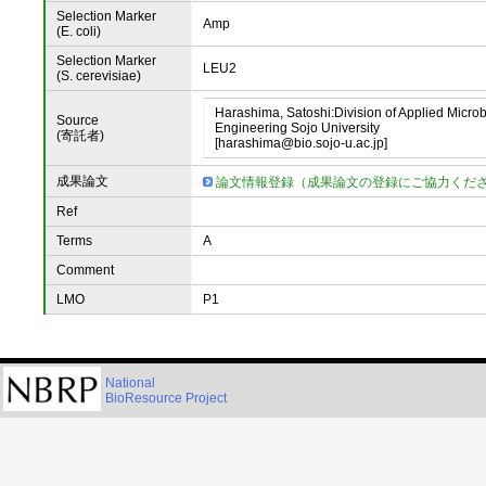
Selection Marker
Amp
(E. coli)
Selection Marker
LEU2
(S. cerevisiae)
Harashima, Satoshi:Division of Applied Micro
Source
Engineering Sojo University
(寄託者)
[harashima@bio.sojo-u.ac.jp]
成果論文
論文情報登録（成果論文の登録にご協力くだ
Ref
Terms
A
Comment
LMO
P1
National
BioResource Project