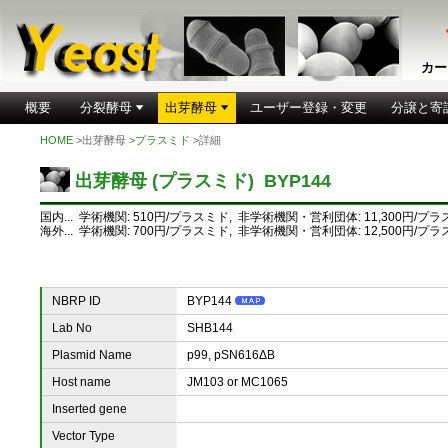
カー
概要
分裂酵母
出芽酵母
ユーザー登録・変更
分譲と寄
HOME
>出芽酵母 >
プラスミド
>詳細
出芽酵母 (プラスミド) BYP144
国内... 学術機関: 510円/プラスミド, 非学術機関・営利団体: 11,300円/プ
海外... 学術機関: 700円/プラスミド, 非学術機関・営利団体: 12,500円/プ
NBRP ID
BYP144
Lab No
SHB144
Plasmid Name
p99, pSN616ΔB
Host name
JM103 or MC1065
Inserted gene
Vector Type