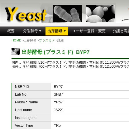
カー
概要
分裂酵母
出芽酵母
ユーザー登録・変更
分譲と寄
HOME
>出芽酵母 >
プラスミド
>詳細
出芽酵母 (プラスミド) BYP7
国内... 学術機関: 510円/プラスミド, 非学術機関・営利団体: 11,300円/プ
海外... 学術機関: 700円/プラスミド, 非学術機関・営利団体: 12,500円/プ
NBRP ID
BYP7
Lab No
SHB7
Plasmid Name
YRp7
Host name
JA221
Inserted gene
Vector Type
YRp