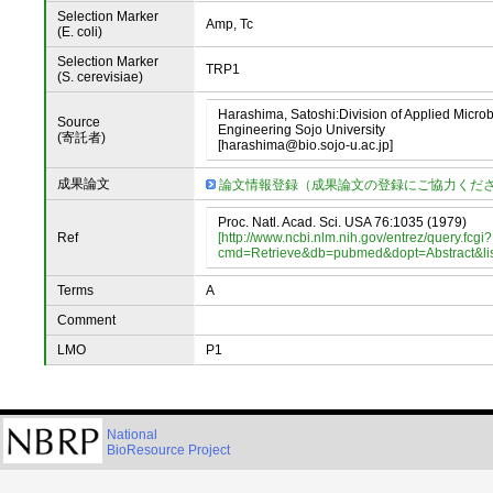
Selection Marker
Amp, Tc
(E. coli)
Selection Marker
TRP1
(S. cerevisiae)
Harashima, Satoshi:Division of Applied Micro
Source
Engineering Sojo University
(寄託者)
[harashima@bio.sojo-u.ac.jp]
成果論文
論文情報登録（成果論文の登録にご協力くだ
Proc. Natl. Acad. Sci. USA 76:1035 (1979)
Ref
[http://www.ncbi.nlm.nih.gov/entrez/query.fcgi?
cmd=Retrieve&db=pubmed&dopt=Abstract&li
Terms
A
Comment
LMO
P1
National
BioResource Project