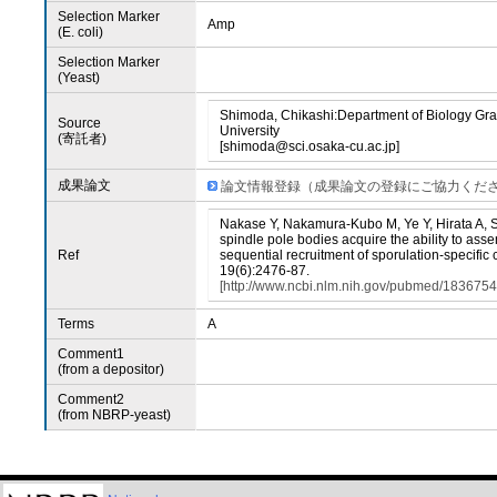
Selection Marker
Amp
(E. coli)
Selection Marker
(Yeast)
Shimoda, Chikashi:Department of Biology Gra
Source
University
(寄託者)
[shimoda@sci.osaka-cu.ac.jp]
成果論文
論文情報登録（成果論文の登録にご協力くだ
Nakase Y, Nakamura-Kubo M, Ye Y, Hirata A, 
spindle pole bodies acquire the ability to a
Ref
sequential recruitment of sporulation-specific 
19(6):2476-87.
[http://www.ncbi.nlm.nih.gov/pubmed/1836754
Terms
A
Comment1
(from a depositor)
Comment2
(from NBRP-yeast)