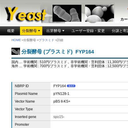
カー
概要
分裂酵母
出芽酵母
ユーザー登録・変更
分譲と寄
HOME
>分裂酵母 >
プラスミド
>詳細
分裂酵母 (プラスミド) FYP164
国内 ... 学術機関 : 510円/プラスミド , 非学術機関・営利団体 : 11,300円/
海外 ... 学術機関 : 700円/プラスミド , 非学術機関・営利団体 : 12,500円/
NBRP ID
FYP164
Plasmid Name
pYN128-1
Vector Name
pBS II-KS+
Vector Type
Inserted gene
spo15
-
Promoter