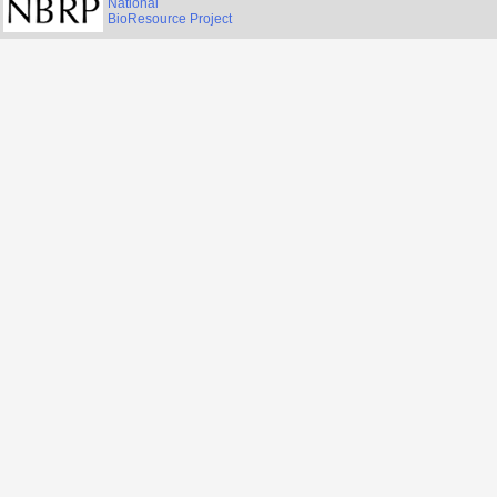
National
BioResource Project