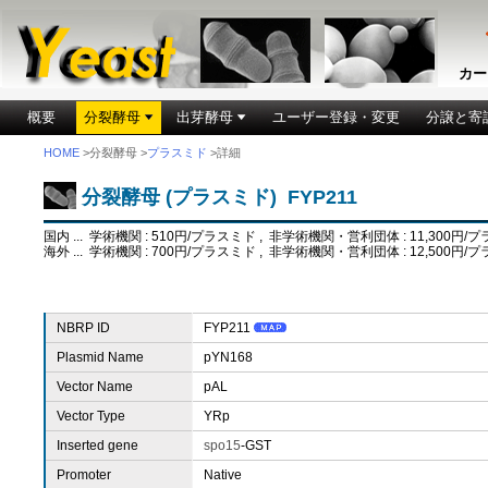
カー
概要
分裂酵母
出芽酵母
ユーザー登録・変更
分譲と寄
HOME
>分裂酵母 >
プラスミド
>詳細
分裂酵母 (プラスミド) FYP211
国内 ... 学術機関 : 510円/プラスミド , 非学術機関・営利団体 : 11,300円/
海外 ... 学術機関 : 700円/プラスミド , 非学術機関・営利団体 : 12,500円/
NBRP ID
FYP211
Plasmid Name
pYN168
Vector Name
pAL
Vector Type
YRp
Inserted gene
spo15
-GST
Promoter
Native