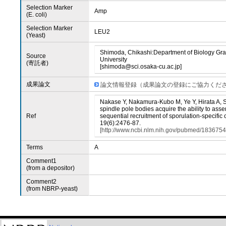
Selection Marker
Amp
(E. coli)
Selection Marker
LEU2
(Yeast)
Shimoda, Chikashi:Department of Biology Gra
Source
University
(寄託者)
[shimoda@sci.osaka-cu.ac.jp]
成果論文
論文情報登録（成果論文の登録にご協力くだ
Nakase Y, Nakamura-Kubo M, Ye Y, Hirata A, 
spindle pole bodies acquire the ability to a
Ref
sequential recruitment of sporulation-specific 
19(6):2476-87.
[http://www.ncbi.nlm.nih.gov/pubmed/1836754
Terms
A
Comment1
(from a depositor)
Comment2
(from NBRP-yeast)