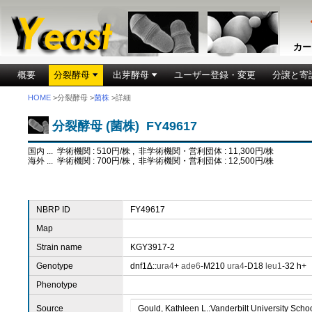
カー
概要
分裂酵母
出芽酵母
ユーザー登録・変更
分譲と寄
HOME
>分裂酵母 >
菌株
>詳細
分裂酵母 (菌株) FY49617
国内 ... 学術機関 : 510円/株 , 非学術機関・営利団体 : 11,300円/株
海外 ... 学術機関 : 700円/株 , 非学術機関・営利団体 : 12,500円/株
NBRP ID
FY49617
Map
Strain name
KGY3917-2
Genotype
dnf1Δ::
ura4
+
ade6
-M210
ura4
-D18
leu1
-32 h+
Phenotype
Source
Gould, Kathleen L.:Vanderbilt University Scho