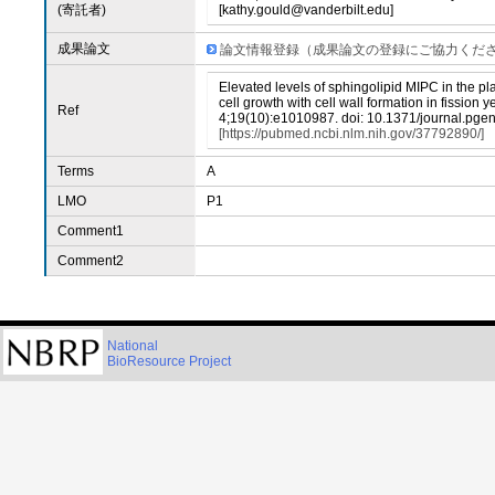
(寄託者)
[kathy.gould@vanderbilt.edu]
成果論文
論文情報登録（成果論文の登録にご協力くだ
Elevated levels of sphingolipid MIPC in the p
cell growth with cell wall formation in fission 
Ref
4;19(10):e1010987. doi: 10.1371/journal.pgen
[https://pubmed.ncbi.nlm.nih.gov/37792890/]
Terms
A
LMO
P1
Comment1
Comment2
National
BioResource Project