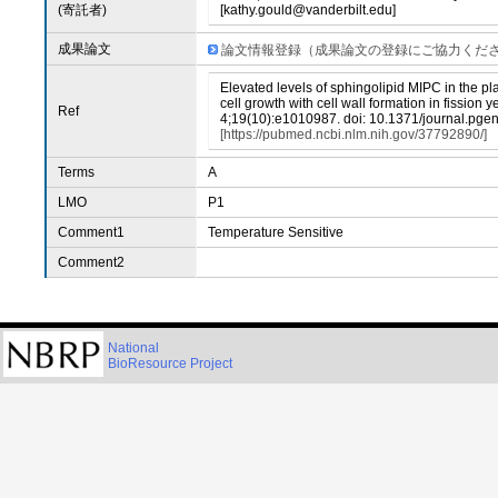
(寄託者)
[kathy.gould@vanderbilt.edu]
成果論文
論文情報登録（成果論文の登録にご協力くだ
Elevated levels of sphingolipid MIPC in the p
cell growth with cell wall formation in fission 
Ref
4;19(10):e1010987. doi: 10.1371/journal.pgen
[https://pubmed.ncbi.nlm.nih.gov/37792890/]
Terms
A
LMO
P1
Comment1
Temperature Sensitive
Comment2
National
BioResource Project