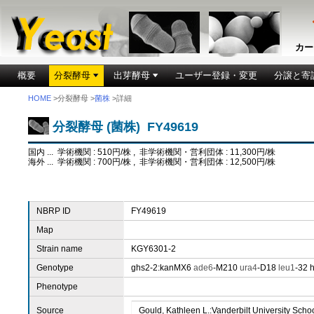
カー
概要
分裂酵母
出芽酵母
ユーザー登録・変更
分譲と寄
HOME
>分裂酵母 >
菌株
>詳細
分裂酵母 (菌株) FY49619
国内 ... 学術機関 : 510円/株 , 非学術機関・営利団体 : 11,300円/株
海外 ... 学術機関 : 700円/株 , 非学術機関・営利団体 : 12,500円/株
NBRP ID
FY49619
Map
Strain name
KGY6301-2
Genotype
ghs2-2:kanMX6
ade6
-M210
ura4
-D18
leu1
-32 h
Phenotype
Source
Gould, Kathleen L.:Vanderbilt University Scho