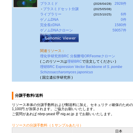
プラスミド
2928件
(2026/04/28)
-
プラスミドセット分譲
(2025/05/08)
ライブラリー
6件
(2015/10/25)
ゲノムDNA
0件
完全長cDNA
1580件
ゲノムDNAクローン
59057件
関連リソース：
理化学研究所BRC 分裂酵母ORFeomeクローン
( このリソースは
理研BRC
で注文してください )
理研BRC Expression Vector Backbone of
S. pombe
Schizosaccharomyces japonicus
( 国立遺伝学研究所 )
分譲手数料/送料
リソース本体の分譲手数料および郵送料に加え、セキュリティ確保のための
1,100円 が加算されます。ご協力お願いいたします。
ご質問があれば nbrp-yeast
nig.ac.jp までお願いいたします。
リソースの分譲手数料（１サンプルあたり）
日本