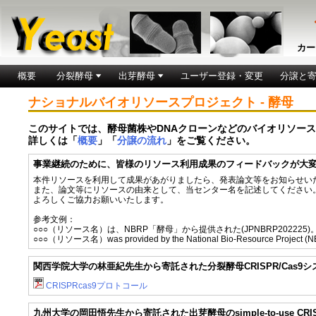
カー
概要
分裂酵母
出芽酵母
ユーザー登録・変更
分譲と
ナショナルバイオリソースプロジェクト - 酵母
このサイトでは、酵母菌株やDNAクローンなどのバイオリソー
詳しくは「
概要
」「
分譲の流れ
」をご覧ください。
事業継続のために、皆様のリソース利用成果のフィードバックが大
本件リソースを利用して成果があがりましたら、発表論文等をお知らせい
また、論文等にリソースの由来として、当センター名を記述してください
よろしくご協力お願いいたします。
参考文例：
○○○（リソース名）は、NBRP「酵母」から提供された(JPNBRP202225)
○○○（リソース名）was provided by the National Bio-Resource Project (N
関西学院大学の林亜紀先生から寄託された分裂酵母CRISPR/Cas9シス
CRISPRcas9プロトコール
九州大学の岡田悟先生から寄託された出芽酵母のsimple-to-use CRISPR-S