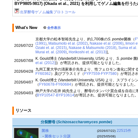
BYP9805-9817) (Okada et al., 2021) を利用して
出芽酵母ゲノム編集プロトコール
What's New
全件表示
京都大学の松本智裕先生より、約1,700株の
S. pombe
菌株（
F
(1991)
,
Matsumoto et al. (2002)
,
Nakase et al. (2006)
,
Iimori e
2026/07/22
Ozaki et. al. (2015)
,
Nakase & Matsumoto (2018)
,
Suma et al.
Murai et. al. (2009)
,
Horikoshi et. al. (2013)
]。
K. Gould博士 (Vanderbilt University, USA) より、
S. pombe
菌
2026/07/08
et al. (2012)
]）が寄託され、提供可能となりました。
九州工業大学の清家泰介先生より、性フェロモン進化に関す
2026/04/28
FY60362
）及びプラスミド（
FYP7559-FYP7580
）が寄託さ
K. Gould博士 (Vanderbilt University, USA) より、ス
2026/04/07
（
FY60678-FY60684
）が寄託され、提供可能となりました。
神戸大学の石井 純先生より、酵母のタンパク質合成を自在に
2026/04/03
(
BYP10547-BYP10614
)が寄託され、提供可能となりました
リソース
分裂酵母 (
Schizosaccharomyces pombe
)
菌株
22515件
(2026/07/22)
-
菌株セット分譲
(2025/05/08)