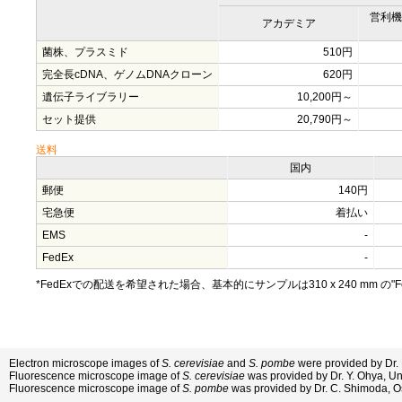
営利機
アカデミア
菌株、プラスミド
510円
完全長cDNA、ゲノムDNAクローン
620円
遺伝子ライブラリー
10,200円～
セット提供
20,790円～
送料
国内
郵便
140円
宅急便
着払い
EMS
-
FedEx
-
*FedExでの配送を希望された場合、基本的にサンプルは310 x 240 mm の"Fed
Electron microscope images of
S. cerevisiae
and
S. pombe
were provided by Dr.
Fluorescence microscope image of
S. cerevisiae
was provided by Dr. Y. Ohya, Uni
Fluorescence microscope image of
S. pombe
was provided by Dr. C. Shimoda, Os